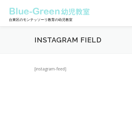
コ
ン
テ
台東区のモンテッソーリ教育の幼児教室
ン
ツ
へ
INSTAGRAM FIELD
ス
キ
ッ
プ
[instagram-feed]