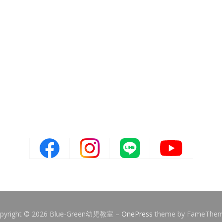
pyright © 2026 Blue-Green幼児教室
–
OnePress
theme by FameThe