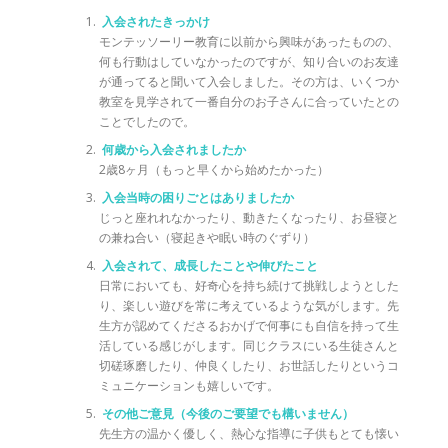
入会されたきっかけ
モンテッソーリー教育に以前から興味があったものの、
何も行動はしていなかったのですが、知り合いのお友達
が通ってると聞いて入会しました。その方は、いくつか
教室を見学されて一番自分のお子さんに合っていたとの
ことでしたので。
何歳から入会されましたか
2歳8ヶ月（もっと早くから始めたかった）
入会当時の困りごとはありましたか
じっと座れれなかったり、動きたくなったり、お昼寝と
の兼ね合い（寝起きや眠い時のぐずり）
入会されて、成長したことや伸びたこと
日常においても、好奇心を持ち続けて挑戦しようとした
り、楽しい遊びを常に考えているような気がします。先
生方が認めてくださるおかげで何事にも自信を持って生
活している感じがします。同じクラスにいる生徒さんと
切磋琢磨したり、仲良くしたり、お世話したりというコ
ミュニケーションも嬉しいです。
その他ご意見（今後のご要望でも構いません）
先生方の温かく優しく、熱心な指導に子供もとても懐い