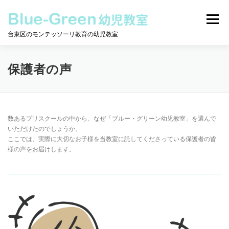
コ
ン
メニュー
テ
台東区のモンテッソーリ教育の幼児教室
ン
ツ
へ
モンテッソーリとは
保護者の声
教室について
ス
保護者の声
キ
ッ
プ
クラスについて
ニュース
動画
カレンダー
数あるプリスクールの中から、なぜ「ブルー・グリーン幼児教室」を選んで
いただけたのでしょうか。
ここでは、実際に大切なお子様を当教室に託してくださっている保護者の皆
お問合せ
様の声をお届けします。