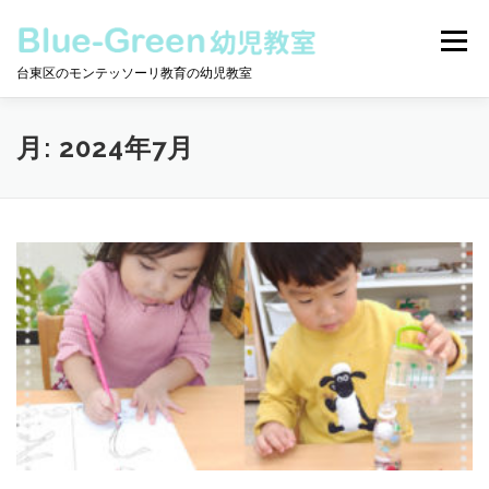
コ
ン
メニュー
テ
台東区のモンテッソーリ教育の幼児教室
ン
ツ
へ
モンテッソーリとは
保護者の声
教室について
ス
月:
2024年7月
キ
ッ
プ
クラスについて
ニュース
動画
カレンダー
お問合せ