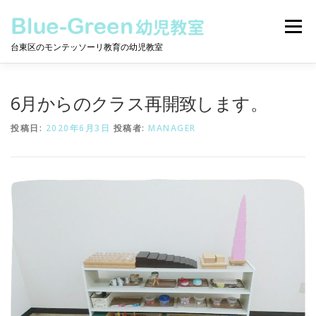
コ
ン
メニュー
テ
台東区のモンテッソーリ教育の幼児教室
ン
ツ
へ
モンテッソーリとは
保護者の声
教室について
ス
6月からのクラス再開致します。
キ
ッ
投稿日:
2020年6月3日
投稿者:
MANAGER
プ
クラスについて
ニュース
動画
カレンダー
お問合せ