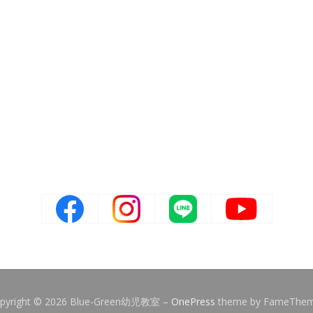
pyright © 2026 Blue-Green幼児教室
–
OnePress
theme by FameThe