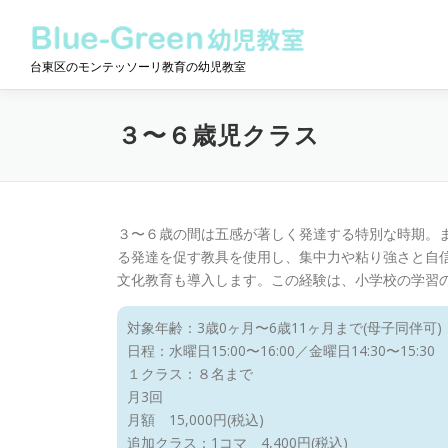
コ
ン
テ
台東区のモンテッソーリ教育の幼児教室
ン
ツ
へ
３〜６歳児クラス
ス
キ
ッ
プ
３〜６歳の間は五感が著しく発達する特別な時期。
る発達を促す教具を使用し、集中力や粘り強さと自
文化教育も導入します。この経験は、小学校の学習
対象年齢：3歳0ヶ月〜6歳11ヶ月まで(母子同伴可)
日程：水曜日15:00〜16:00／金曜日14:30〜15:30
１クラス：８名まで
月3回
月額 15,000円(税込)
追加クラス：1コマ 4,400円(税込)