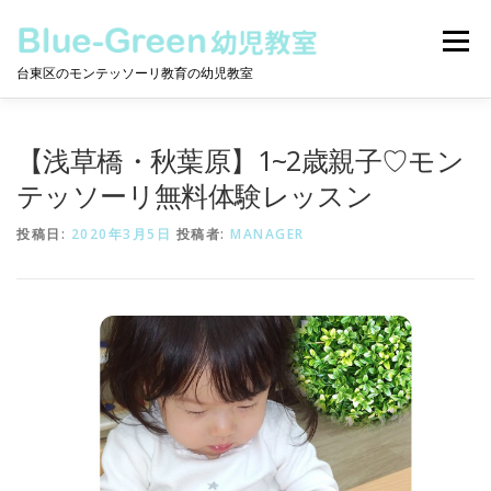
コ
ン
メニュー
テ
台東区のモンテッソーリ教育の幼児教室
ン
ツ
へ
モンテッソーリとは
保護者の声
教室について
ス
【浅草橋・秋葉原】1~2歳親子♡モン
キ
ッ
テッソーリ無料体験レッスン
プ
クラスについて
ニュース
動画
カレンダー
投稿日:
2020年3月5日
投稿者:
MANAGER
お問合せ