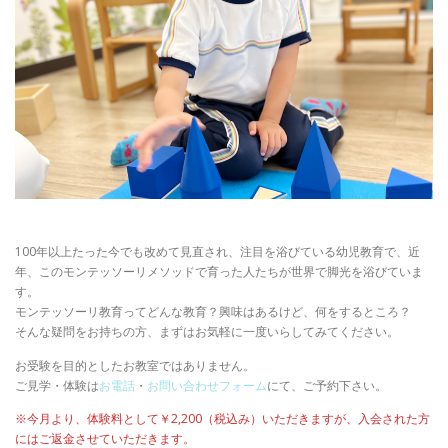
100年以上たった今でも改めて見直され、注目を浴びている幼児教育で、近
年、このモンテッソーリメソッドで育った人たちが世界で脚光を浴びていま
す。
モンテッソーリ教育ってどんな教育？興味はあるけど、何をするところ？
そんな疑問をお持ちの方、まずはお気軽に一度いらしてみてください。
お受験を⽬的としたお教室ではありません。
ご⾒学・体験は
お電話
・
お問い合わせフォーム
にて、ご予約下さい。
※今月より、体験料として￥2,200（税込み）いただきますが、入会された方
にはご返金させていただきます。