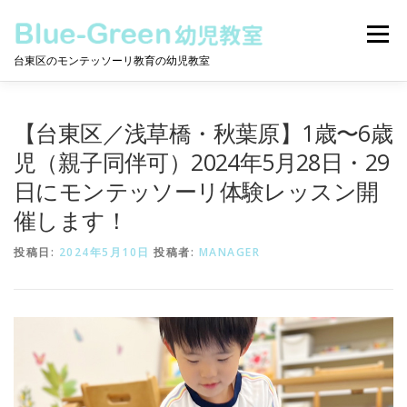
コ
ン
メニュー
テ
台東区のモンテッソーリ教育の幼児教室
ン
ツ
へ
モンテッソーリとは
保護者の声
教室について
ス
【台東区／浅草橋・秋葉原】1歳〜6歳
キ
ッ
児（親子同伴可）2024年5月28日・29
プ
日にモンテッソーリ体験レッスン開
クラスについて
ニュース
動画
カレンダー
催します！
投稿日:
お問合せ
2024年5月10日
投稿者:
MANAGER