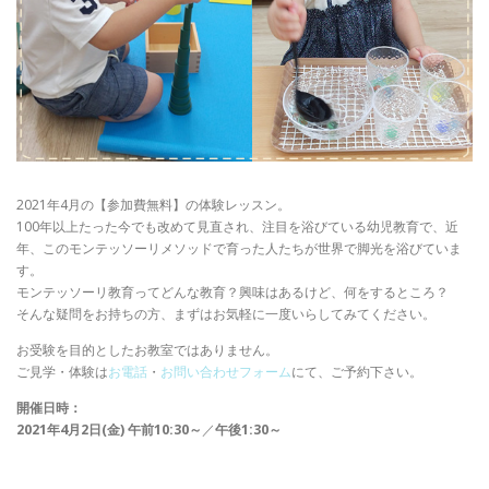
2021年4月の【参加費無料】の体験レッスン。
100年以上たった今でも改めて見直され、注目を浴びている幼児教育で、近
年、このモンテッソーリメソッドで育った人たちが世界で脚光を浴びていま
す。
モンテッソーリ教育ってどんな教育？興味はあるけど、何をするところ？
そんな疑問をお持ちの方、まずはお気軽に一度いらしてみてください。
お受験を⽬的としたお教室ではありません。
ご⾒学・体験は
お電話
・
お問い合わせフォーム
にて、ご予約下さい。
開催日時：
2021年4月2日(金) 午前10:30～
／
午後1:30～