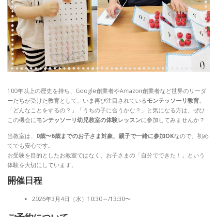
100年以上の歴史を持ち、Google創業者やAmazon創業者など世界のリーダ
ーたちが受けた教育として、いま再び注目されている
モンテッソーリ教育
。
「どんなことをするの？」「うちの子に合うかな？」と気になる方は、ぜひ
この機会に
モンテッソーリ幼児教室の体験レッスン
に参加してみませんか？
当教室は、
0歳〜6歳までのお子さま対象
。
親子で一緒に参加OK
なので、初め
てでも安心です。
お受験を目的としたお教室ではなく、お子さまの「自分でできた！」という
体験を大切にしています。
開催日程
2026年3月4日（水）10:30～/13:30〜