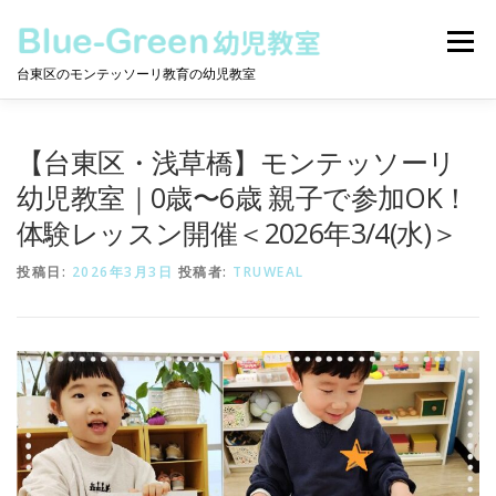
コ
ン
メニュー
テ
台東区のモンテッソーリ教育の幼児教室
ン
ツ
へ
モンテッソーリとは
保護者の声
教室について
ス
【台東区・浅草橋】モンテッソーリ
キ
ッ
幼児教室｜0歳〜6歳 親子で参加OK！
プ
体験レッスン開催＜2026年3/4(水)＞
クラスについて
ニュース
動画
カレンダー
投稿日:
2026年3月3日
投稿者:
TRUWEAL
お問合せ